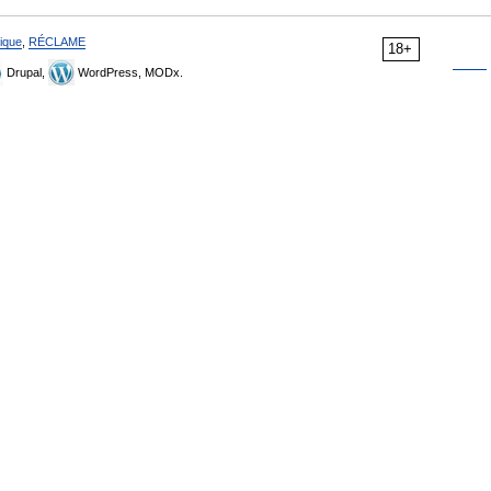
ique
,
RÉCLAME
18+
Drupal,
WordPress, MODx.