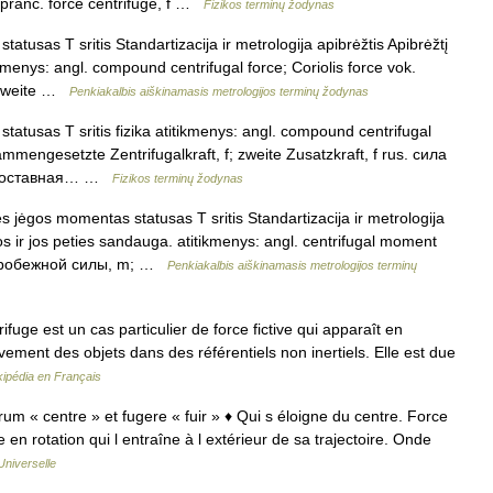
f pranc. force centrifuge, f …
Fizikos terminų žodynas
tatusas T sritis Standartizacija ir metrologija apibrėžtis Apibrėžtį
tikmenys: angl. compound centrifugal force; Coriolis force vok.
; zweite …
Penkiakalbis aiškinamasis metrologijos terminų žodynas
statusas T sritis fizika atitikmenys: angl. compound centrifugal
usammengesetzte Zentrifugalkraft, f; zweite Zusatzkraft, f rus. сила
; составная… …
Fizikos terminų žodynas
s jėgos momentas statusas T sritis Standartizacija ir metrologija
os ir jos peties sandauga. atitikmenys: angl. centrifugal moment
ентробежной силы, m; …
Penkiakalbis aiškinamasis metrologijos terminų
fuge est un cas particulier de force fictive qui apparaît en
ement des objets dans des référentiels non inertiels. Elle est due
kipédia en Français
ntrum « centre » et fugere « fuir » ♦ Qui s éloigne du centre. Force
e en rotation qui l entraîne à l extérieur de sa trajectoire. Onde
Universelle