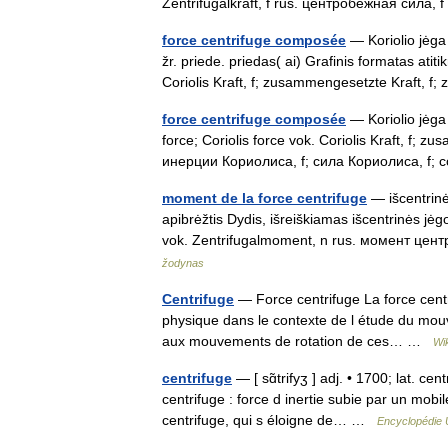
Zentrifugalkraft, f rus. центробежная сила, 
force centrifuge composée
— Koriolio jėga s
žr. priede. priedas( ai) Grafinis formatas ati
Coriolis Kraft, f; zusammengesetzte Kraft, f
force centrifuge composée
— Koriolio jėga 
force; Coriolis force vok. Coriolis Kraft, f; z
инерции Кориолиса, f; сила Кориолиса, f
moment de la force centrifuge
— išcentrinė
apibrėžtis Dydis, išreiškiamas išcentrinės jėg
vok. Zentrifugalmoment, n rus. момент ц
žodynas
Centrifuge
— Force centrifuge La force centri
physique dans le contexte de l étude du mouv
aux mouvements de rotation de ces… …
Wi
centrifuge
— [ sɑ̃trifyʒ ] adj. • 1700; lat. ce
centrifuge : force d inertie subie par un mobil
centrifuge, qui s éloigne de… …
Encyclopédie 