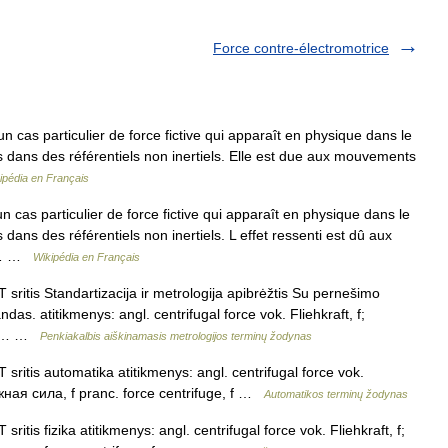
Force contre-électromotrice
n cas particulier de force fictive qui apparaît en physique dans le
dans des référentiels non inertiels. Elle est due aux mouvements
ipédia en Français
n cas particulier de force fictive qui apparaît en physique dans le
ans des référentiels non inertiels. L effet ressenti est dû aux
ls… …
Wikipédia en Français
 sritis Standartizacija ir metrologija apibrėžtis Su pernešimo
ndas. atitikmenys: angl. centrifugal force vok. Fliehkraft, f;
, f… …
Penkiakalbis aiškinamasis metrologijos terminų žodynas
 sritis automatika atitikmenys: angl. centrifugal force vok.
бежная сила, f pranc. force centrifuge, f …
Automatikos terminų žodynas
ritis fizika atitikmenys: angl. centrifugal force vok. Fliehkraft, f;