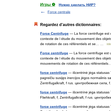
Игры ⚽
Нужно сделать НИР?
Force centrale
Regardez d'autres dictionnaires:
Force Centrifuge
— La force centrifuge est u
contexte de l étude du mouvement des objets 
de rotation de ces référentiels et se… …
Wik
Force centrifuge
— La force centrifuge est u
contexte de l étude du mouvement des objets d
mouvements de rotation de ces référentie
force centrifuge
— išcentrinė jėga statusas T
pagreičiu susijęs inercijos jėgos normalinis sa
Zentrifugalkraft, f rus. центробежная сила
force centrifuge
— išcentrinė jėga statusas T
Fliehkraft, f; Zentrifugalkraft, f rus. центро
force centrifuge
— išcentrinė jėga statusas T s