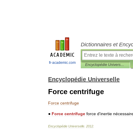
Dictionnaires et Ency
fr-academic.com
Encyclopédie Universelle
Encyclopédie Universelle
Force centrifuge
Force
centrifuge
●
Force
centrifuge
force
d
'
inertie
nécessair
Encyclopédie
Universelle
.
2012
.