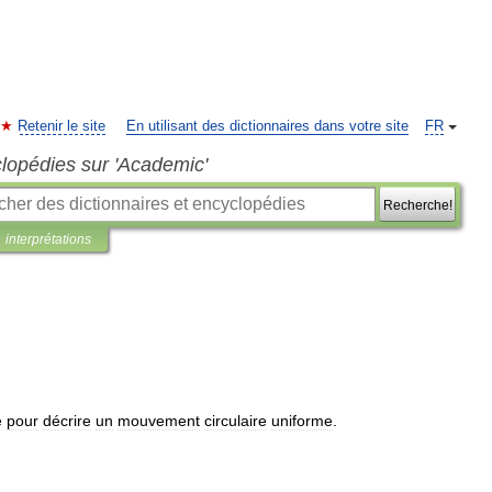
Retenir le site
En utilisant des dictionnaires dans votre site
FR
clopédies sur 'Academic'
Recherche!
interprétations
e
pour
décrire
un
mouvement
circulaire
uniforme
.